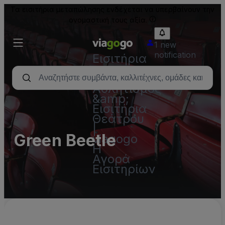
Τα εισιτήρια μεταπώλησης ενδέχεται να υπερβαίνουν την
ονομαστική τους αξία.
1 new
notification
Εισιτήρια
-
Συναυλία,
Αθλητισμός
&amp;
Εισιτήρια
Θεάτρου
|
Green Beetle
viagogo
Η
Αγορά
Εισιτηρίων