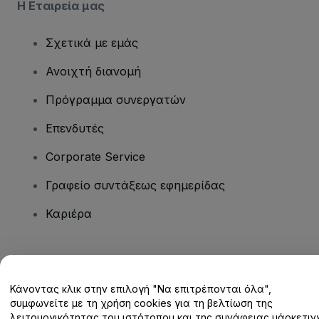
Η Εταιρεία μας
Σχετικά με εμάς
Ανοιχτή διανομή
Πρόγραμμα συνεργατών
Επενδυτές
Corporate Service
Γραφείο συντάξεως εφημερίδας
Καριέρα
Έχετε ερωτήσεις;
Κάνοντας κλικ στην επιλογή "Να επιτρέπονται όλα",
Κέντρο βοήθειας / Επικοινωνήστε μαζί μας
συμφωνείτε με τη χρήση cookies για τη βελτίωση της
λειτουργικότητας του ιστότοπου και της συνάφειας μάρκετινγ