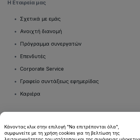
Η Εταιρεία μας
Σχετικά με εμάς
Ανοιχτή διανομή
Πρόγραμμα συνεργατών
Επενδυτές
Corporate Service
Γραφείο συντάξεως εφημερίδας
Καριέρα
Έχετε ερωτήσεις;
Κάνοντας κλικ στην επιλογή "Να επιτρέπονται όλα",
Κέντρο βοήθειας / Επικοινωνήστε μαζί μας
συμφωνείτε με τη χρήση cookies για τη βελτίωση της
λειτουργικότητας του ιστότοπου και της συνάφειας μάρκετινγ