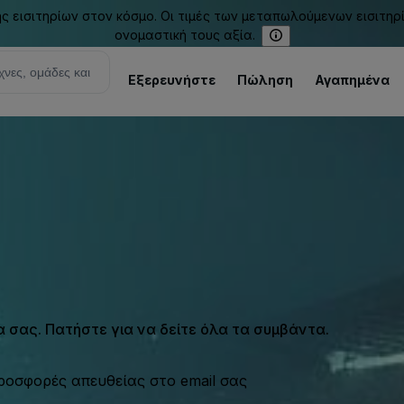
εισιτηρίων στον κόσμο. Οι τιμές των μεταπωλούμενων εισιτηρ
ονομαστική τους αξία.
Εξερευνήστε
Πώληση
Αγαπημένα
σας. Πατήστε για να δείτε όλα τα συμβάντα.
προσφορές απευθείας στο email σας