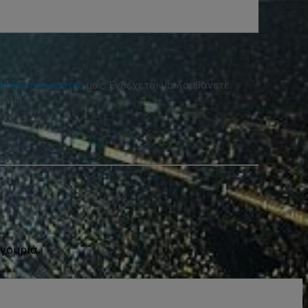
λιτική απορρήτου
μας. Ενδέχεται να λαμβάνετε
ιγμή.
γουριά.