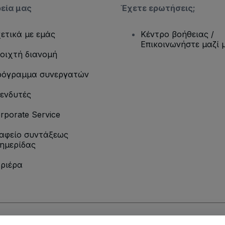
ρεία μας
Έχετε ερωτήσεις;
ετικά με εμάς
Κέντρο βοήθειας /
Επικοινωνήστε μαζί 
οιχτή διανομή
όγραμμα συνεργατών
ενδυτές
rporate Service
αφείο συντάξεως
ημερίδας
ριέρα