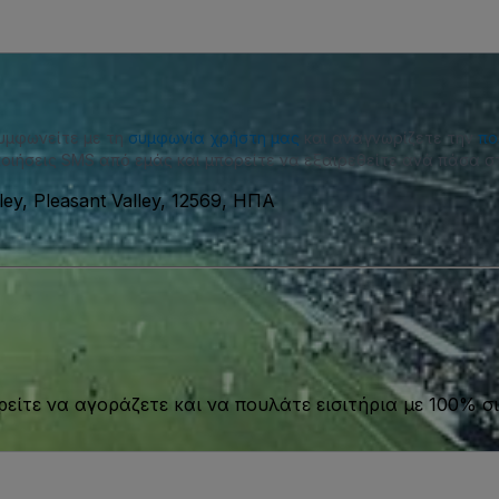
συμφωνείτε με τη
συμφωνία χρήστη μας
και αναγνωρίζετε την
πο
οιήσεις SMS από εμάς και μπορείτε να εξαιρεθείτε ανά πάσα στ
ley, Pleasant Valley, 12569, ΗΠΑ
είτε να αγοράζετε και να πουλάτε εισιτήρια με 100% σι