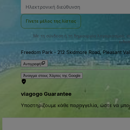
Διεύθυνση
Email
Γίνετε μέλος της λίστας
Με τη σύνδεση ή τη δημιουργία λογαριασμού, 
ειδοπ
Freedom Park
-
212 Skidmore Road, Pleasant Val
Αντιγραφή
Άνοιγμα στους Χάρτες της Google
viagogo Guarantee
Υποστηρίζουμε κάθε παραγγελία, ώστε να μπορ