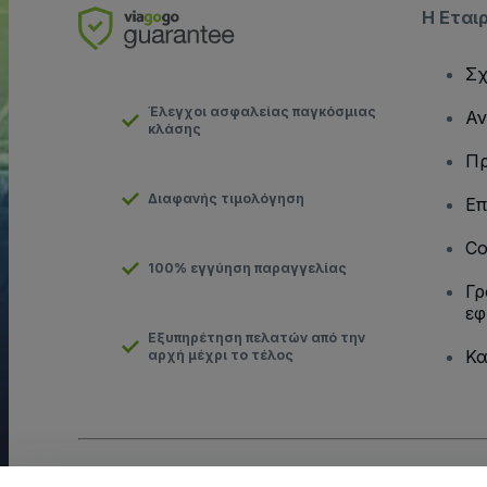
Η Εται
Σχ
Έλεγχοι ασφαλείας παγκόσμιας
Αν
κλάσης
Πρ
Διαφανής τιμολόγηση
Επ
Co
100% εγγύηση παραγγελίας
Γρ
εφ
Εξυπηρέτηση πελατών από την
Κα
αρχή μέχρι το τέλος