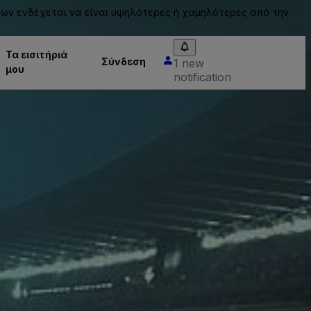
ίων ενδέχεται να είναι υψηλότερες ή χαμηλότερες από την
Τα εισιτήριά
Σύνδεση
1 new
μου
notification