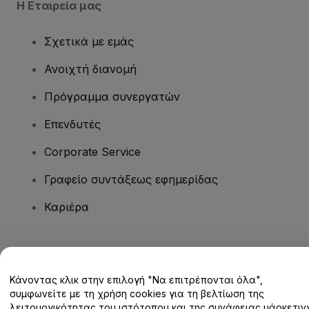
Η Εταιρεία μας
Σχετικά με εμάς
Ανοιχτή διανομή
Πρόγραμμα συνεργατών
Επενδυτές
Corporate Service
Γραφείο συντάξεως εφημερίδας
Καριέρα
Έχετε ερωτήσεις;
Κάνοντας κλικ στην επιλογή "Να επιτρέπονται όλα",
Κέντρο βοήθειας / Επικοινωνήστε μαζί μας
συμφωνείτε με τη χρήση cookies για τη βελτίωση της
λειτουργικότητας του ιστότοπου και της συνάφειας μάρκετινγ