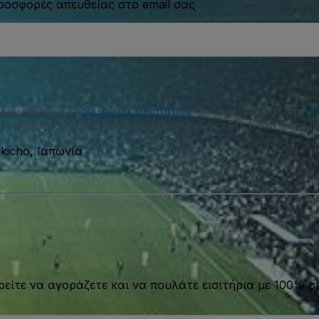
προσφορές απευθείας στο email σας
συμφωνείτε με τη
συμφωνία χρήστη μας
και αναγνωρίζετε την
πο
οιήσεις SMS από εμάς και μπορείτε να εξαιρεθείτε ανά πάσα στ
ikicho, Ιαπωνία
είτε να αγοράζετε και να πουλάτε εισιτήρια με 100% σι