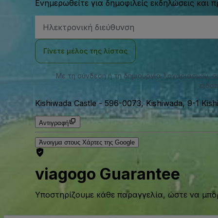
Ενημερωθείτε για δημοφιλείς εκδηλώσεις και 
Διεύθυνση
Email
Γίνετε μέλος της λίστας
Με τη σύνδεση ή τη δημιουργία λογαριασμού, 
ειδοπ
Kishiwada Castle
-
596-0073, Kishiwada, 9-1 Kish
Αντιγραφή
Άνοιγμα στους Χάρτες της Google
viagogo Guarantee
Υποστηρίζουμε κάθε παραγγελία, ώστε να μπορ