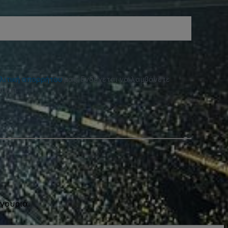
λιτική απορρήτου
μας. Ενδέχεται να λαμβάνετε
ιγμή.
γουριά.