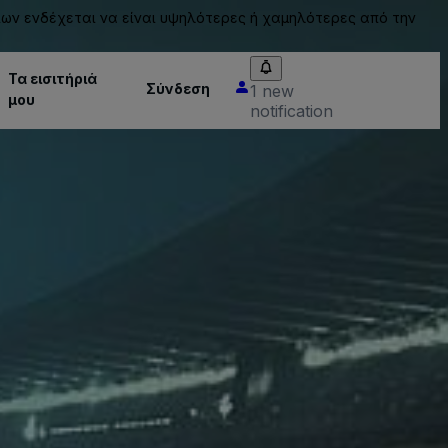
ίων ενδέχεται να είναι υψηλότερες ή χαμηλότερες από την
Τα εισιτήριά
Σύνδεση
1 new
μου
notification