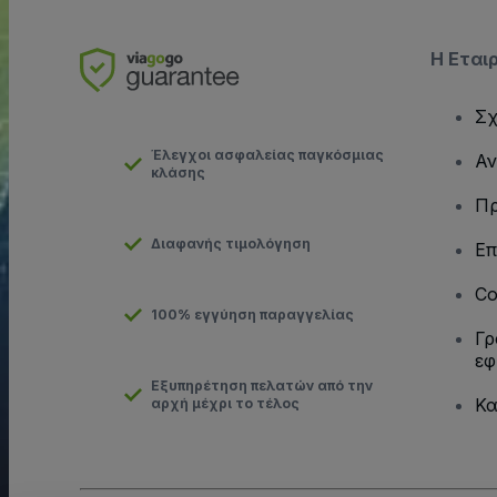
Η Εται
Σχ
Έλεγχοι ασφαλείας παγκόσμιας
Αν
κλάσης
Πρ
Διαφανής τιμολόγηση
Επ
Co
100% εγγύηση παραγγελίας
Γρ
εφ
Εξυπηρέτηση πελατών από την
Κα
αρχή μέχρι το τέλος