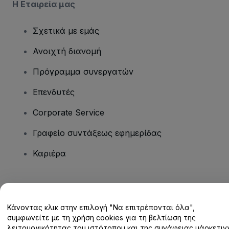
Η Εταιρεία μας
Σχετικά με εμάς
Ανοιχτή διανομή
Πρόγραμμα συνεργατών
Επενδυτές
Corporate Service
Γραφείο συντάξεως εφημερίδας
Καριέρα
Έχετε ερωτήσεις;
Κάνοντας κλικ στην επιλογή "Να επιτρέπονται όλα",
Κέντρο βοήθειας / Επικοινωνήστε μαζί μας
συμφωνείτε με τη χρήση cookies για τη βελτίωση της
λειτουργικότητας του ιστότοπου και της συνάφειας μάρκετινγ