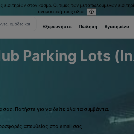
εισιτηρίων στον κόσμο. Οι τιμές των μεταπωλούμενων εισιτηρ
ονομαστική τους αξία.
Εξερευνήστε
Πώληση
Αγαπημένα
ub Parking Lots (I
σας. Πατήστε για να δείτε όλα τα συμβάντα.
προσφορές απευθείας στο email σας