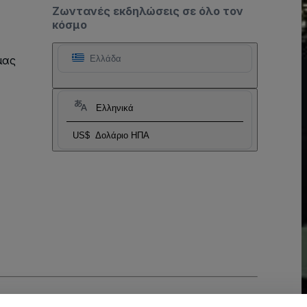
Ζωντανές εκδηλώσεις σε όλο τον
κόσμο
μας
Ελλάδα
Ελληνικά
US$
Δολάριο ΗΠΑ