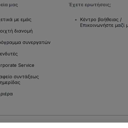
ρεία μας
Έχετε ερωτήσεις;
ετικά με εμάς
Κέντρο βοήθειας /
Επικοινωνήστε μαζί 
οιχτή διανομή
όγραμμα συνεργατών
ενδυτές
rporate Service
αφείο συντάξεως
ημερίδας
ριέρα