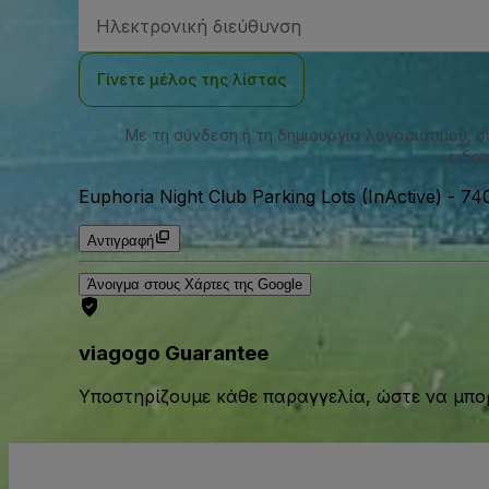
Διεύθυνση
Email
Γίνετε μέλος της λίστας
Με τη σύνδεση ή τη δημιουργία λογαριασμού, 
ειδοπ
Euphoria Night Club Parking Lots (InActive)
-
740
Αντιγραφή
Άνοιγμα στους Χάρτες της Google
viagogo Guarantee
Υποστηρίζουμε κάθε παραγγελία, ώστε να μπορ