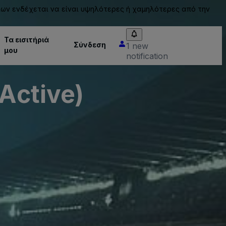
ίων ενδέχεται να είναι υψηλότερες ή χαμηλότερες από την
Τα εισιτήριά
Σύνδεση
1 new
μου
notification
nActive)