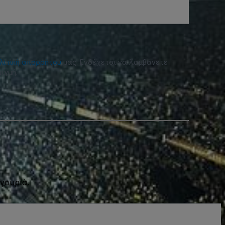
λιτική απορρήτου
μας. Ενδέχεται να λαμβάνετε
ιγμή.
γουριά.