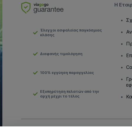
Η Εται
Σχ
Έλεγχοι ασφαλείας παγκόσμιας
Αν
κλάσης
Πρ
Διαφανής τιμολόγηση
Επ
Co
100% εγγύηση παραγγελίας
Γρ
εφ
Εξυπηρέτηση πελατών από την
Κα
αρχή μέχρι το τέλος