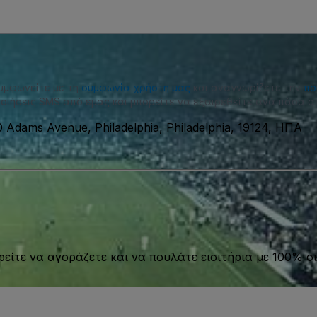
συμφωνείτε με τη
συμφωνία χρήστη μας
και αναγνωρίζετε την
πο
οιήσεις SMS από εμάς και μπορείτε να εξαιρεθείτε ανά πάσα στ
 Adams Avenue, Philadelphia, Philadelphia, 19124, ΗΠΑ
είτε να αγοράζετε και να πουλάτε εισιτήρια με 100% σι