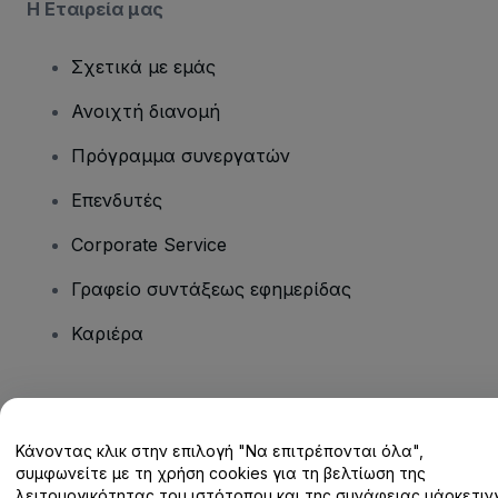
Η Εταιρεία μας
Σχετικά με εμάς
Ανοιχτή διανομή
Πρόγραμμα συνεργατών
Επενδυτές
Corporate Service
Γραφείο συντάξεως εφημερίδας
Καριέρα
Έχετε ερωτήσεις;
Κάνοντας κλικ στην επιλογή "Να επιτρέπονται όλα",
Κέντρο βοήθειας / Επικοινωνήστε μαζί μας
συμφωνείτε με τη χρήση cookies για τη βελτίωση της
λειτουργικότητας του ιστότοπου και της συνάφειας μάρκετινγ