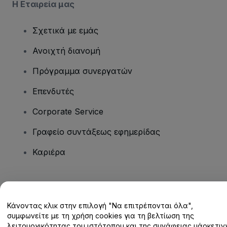
Η Εταιρεία μας
Σχετικά με εμάς
Ανοιχτή διανομή
Πρόγραμμα συνεργατών
Επενδυτές
Corporate Service
Γραφείο συντάξεως εφημερίδας
Καριέρα
Έχετε ερωτήσεις;
Κάνοντας κλικ στην επιλογή "Να επιτρέπονται όλα",
Κέντρο βοήθειας / Επικοινωνήστε μαζί μας
συμφωνείτε με τη χρήση cookies για τη βελτίωση της
λειτουργικότητας του ιστότοπου και της συνάφειας μάρκετινγ