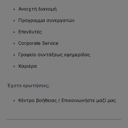
Ανοιχτή διανομή
Πρόγραμμα συνεργατών
Επενδυτές
Corporate Service
Γραφείο συντάξεως εφημερίδας
Καριέρα
Έχετε ερωτήσεις;
Κέντρο βοήθειας / Επικοινωνήστε μαζί μας