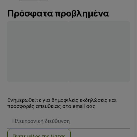
Πρόσφατα προβλημένα
Ενημερωθείτε για δημοφιλείς εκδηλώσεις και
προσφορές απευθείας στο email σας
Διεύθυνση
Email
Γίνετε μέλος της λίστας