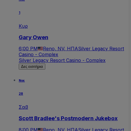
1
Κυρ
Gary Owen
6:00 PM
Reno, NV, ΗΠΑ
Silver Legacy Resort
Casino - Complex
Silver Legacy Resort Casino - Complex
Δες εισιτήρια
Νοε
28
Σαβ
Scott Bradlee's Postmodern Jukebox
8:00 PM
Reno, NV, ΗΠΑ
Silver Legacy Resort