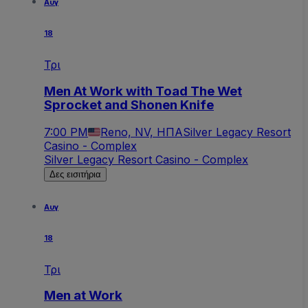
Αυγ
18
Τρι
Men At Work with Toad The Wet
Sprocket and Shonen Knife
7:00 PM
Reno, NV, ΗΠΑ
Silver Legacy Resort
Casino - Complex
Silver Legacy Resort Casino - Complex
Δες εισιτήρια
Αυγ
18
Τρι
Men at Work