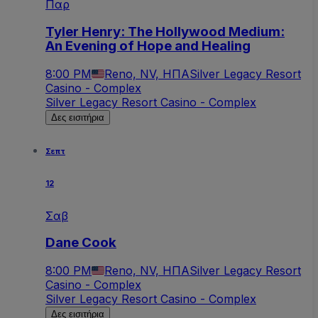
Παρ
Tyler Henry: The Hollywood Medium:
An Evening of Hope and Healing
8:00 PM
Reno, NV, ΗΠΑ
Silver Legacy Resort
Casino - Complex
Silver Legacy Resort Casino - Complex
Δες εισιτήρια
Σεπτ
12
Σαβ
Dane Cook
8:00 PM
Reno, NV, ΗΠΑ
Silver Legacy Resort
Casino - Complex
Silver Legacy Resort Casino - Complex
Δες εισιτήρια