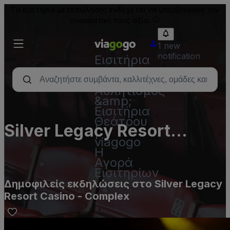
Τα εισιτήρια μεταπώλησης ενδέχεται να υπερβαίνουν την
ονομαστική τους αξία.
1 new
notification
Εισιτήρια
-
Συναυλία,
Αθλητισμός
&amp;
Εισιτήρια
Θεάτρου
Silver Legacy Resort
|
viagogo
Casino - Complex
Η
Αγορά
Εισιτηρίων
Δημοφιλείς εκδηλώσεις στο Silver Legacy
Resort Casino - Complex