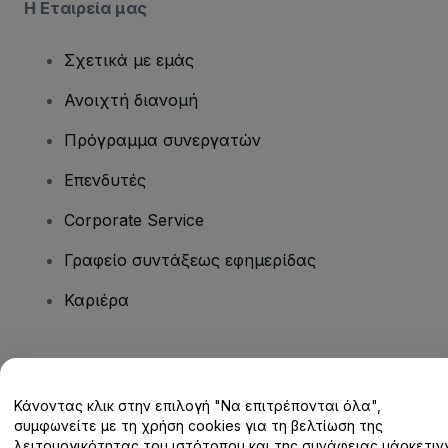
Η Εταιρεία μας
Σχετικά με εμάς
Ανοιχτή διανομή
Πρόγραμμα συνεργατών
Επενδυτές
Corporate Service
Γραφείο συντάξεως εφημερίδας
Καριέρα
Έχετε ερωτήσεις;
Κάνοντας κλικ στην επιλογή "Να επιτρέπονται όλα",
Κέντρο βοήθειας / Επικοινωνήστε μαζί μας
συμφωνείτε με τη χρήση cookies για τη βελτίωση της
λειτουργικότητας του ιστότοπου και της συνάφειας μάρκετινγ