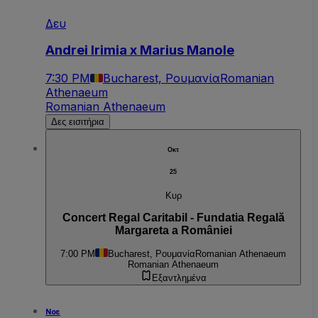
Δευ
Andrei Irimia x Marius Manole
7:30 PM
Bucharest, Ρουμανία
Romanian
Athenaeum
Romanian Athenaeum
Δες εισιτήρια
Οκτ
25
Κυρ
Concert Regal Caritabil - Fundatia Regală
Margareta a României
7:00 PM
Bucharest, Ρουμανία
Romanian Athenaeum
Romanian Athenaeum
Εξαντλημένα
Νοε