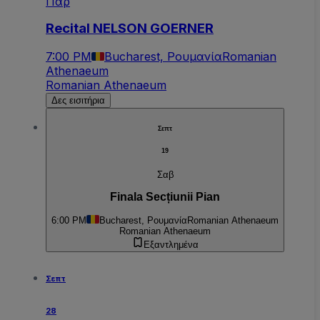
Παρ
Recital NELSON GOERNER
7:00 PM
Bucharest, Ρουμανία
Romanian
Athenaeum
Romanian Athenaeum
Δες εισιτήρια
Σεπτ
19
Σαβ
Finala Secțiunii Pian
6:00 PM
Bucharest, Ρουμανία
Romanian Athenaeum
Romanian Athenaeum
Εξαντλημένα
Σεπτ
28