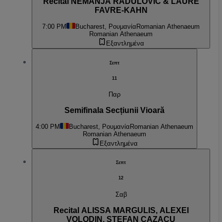
Recital NEMANJA RADULOVIĆ & LAURE
FAVRE-KAHN
7:00 PM
Bucharest, Ρουμανία
Romanian Athenaeum
Romanian Athenaeum
Εξαντλημένα
Σεπτ
11
Παρ
Semifinala Secțiunii Vioară
4:00 PM
Bucharest, Ρουμανία
Romanian Athenaeum
Romanian Athenaeum
Εξαντλημένα
Σεπτ
12
Σαβ
Recital ALISSA MARGULIS, ALEXEI
VOLODIN, ȘTEFAN CAZACU