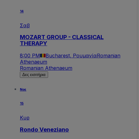
14
Σαβ
MOZART GROUP - CLASSICAL
THERAPY
8:00 PM
Bucharest, Ρουμανία
Romanian
Athenaeum
Romanian Athenaeum
Δες εισιτήρια
Νοε
15
Κυρ
Rondo Veneziano