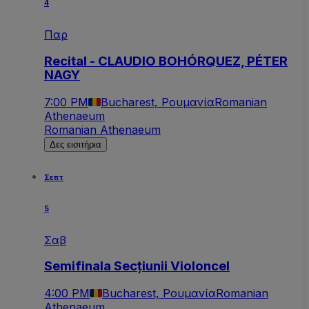
4
Παρ
Recital - CLAUDIO BOHÓRQUEZ, PÉTER
NAGY
7:00 PM
Bucharest, Ρουμανία
Romanian
Athenaeum
Romanian Athenaeum
Δες εισιτήρια
Σεπτ
5
Σαβ
Semifinala Secțiunii Violoncel
4:00 PM
Bucharest, Ρουμανία
Romanian
Athenaeum