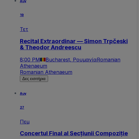
Αυγ
19
Τετ
Recital Extraordinar — Simon Trpčeski
& Theodor Andreescu
8:00 PM
Bucharest, Ρουμανία
Romanian
Athenaeum
Romanian Athenaeum
Δες εισιτήρια
Αυγ
27
Πεμ
Concertul Final al Secțiunii Compoziție