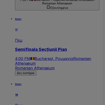
Romanian Athenaeum
Εξαντλημένα
Σεπτ
17
Πεμ
Semifinala Secțiunii Pian
4:00 PM
Bucharest, Ρουμανία
Romanian
Athenaeum
Romanian Athenaeum
Δες εισιτήρια
Σεπτ
18