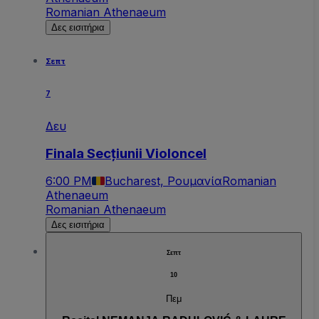
Romanian Athenaeum
Δες εισιτήρια
Σεπτ
7
Δευ
Finala Secțiunii Violoncel
6:00 PM
Bucharest, Ρουμανία
Romanian
Athenaeum
Romanian Athenaeum
Δες εισιτήρια
Σεπτ
10
Πεμ