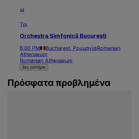
22
Τρι
Orchestra Simfonică Bucureşti
8:00 PM
Bucharest, Ρουμανία
Romanian
Athenaeum
Romanian Athenaeum
Δες εισιτήρια
Πρόσφατα προβλημένα