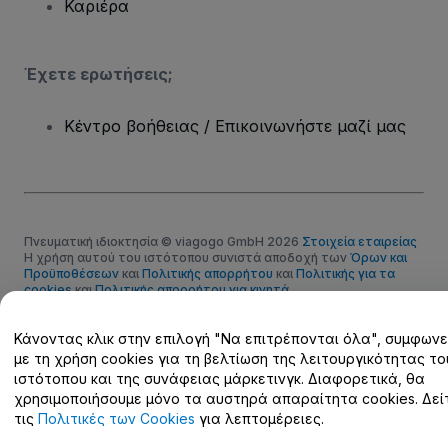
Καριέρα
Έχετε ερωτήσεις;
Κέντρο βοήθειας / Επικοινωνήστε μαζί μας
Πνευματική ιδιοκτησία © viagogo GmbH 2026
Στοιχεία εταιρείας
Η χρήση αυτού του ιστότοπου συνιστά αποδοχή των
Όρων και
Προϋποθέσεων
και
Πολιτικής απορρήτου
και
Πολιτικής για τα
cookies
και
Πολιτικής απορρήτου για κινητά
Μην κοινοποιείτε τα προσωπικά μου στοιχεία / τις επιλογές
απορρήτου
Κάνοντας κλικ στην επιλογή "Να επιτρέπονται όλα", συμφωνε
με τη χρήση cookies για τη βελτίωση της λειτουργικότητας το
ιστότοπου και της συνάφειας μάρκετινγκ. Διαφορετικά, θα
χρησιμοποιήσουμε μόνο τα αυστηρά απαραίτητα cookies. Δεί
τις
Πολιτικές των Cookies
για λεπτομέρειες.