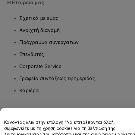
Η Εταιρεία μας
Σχετικά με εμάς
Ανοιχτή διανομή
Πρόγραμμα συνεργατών
Επενδυτές
Corporate Service
Γραφείο συντάξεως εφημερίδας
Καριέρα
Έχετε ερωτήσεις;
Κάνοντας κλικ στην επιλογή "Να επιτρέπονται όλα",
Κέντρο βοήθειας / Επικοινωνήστε μαζί μας
συμφωνείτε με τη χρήση cookies για τη βελτίωση της
λειτουργικότητας του ιστότοπου και της συνάφειας μάρκετινγ