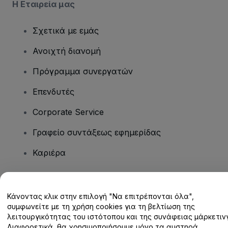
Η Εταιρεία μας
Σχετικά με εμάς
Ανοιχτή διανομή
Πρόγραμμα συνεργατών
Επενδυτές
Corporate Service
Γραφείο συντάξεως εφημερίδας
Καριέρα
Έχετε ερωτήσεις;
Κάνοντας κλικ στην επιλογή "Να επιτρέπονται όλα",
συμφωνείτε με τη χρήση cookies για τη βελτίωση της
Κέντρο βοήθειας / Επικοινωνήστε μαζί μας
λειτουργικότητας του ιστότοπου και της συνάφειας μάρκετινγ
Διαφορετικά, θα χρησιμοποιήσουμε μόνο τα αυστηρά