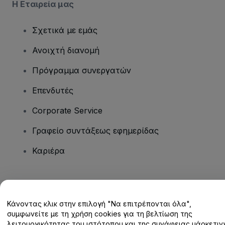
Η Εταιρεία μας
Σχετικά με εμάς
Ανοιχτή διανομή
Πρόγραμμα συνεργατών
Επενδυτές
Corporate Service
Γραφείο συντάξεως εφημερίδας
Καριέρα
Έχετε ερωτήσεις;
Κάνοντας κλικ στην επιλογή "Να επιτρέπονται όλα",
Κέντρο βοήθειας / Επικοινωνήστε μαζί μας
συμφωνείτε με τη χρήση cookies για τη βελτίωση της
λειτουργικότητας του ιστότοπου και της συνάφειας μάρκετινγ