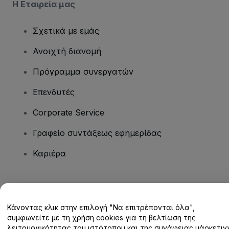
Η Εταιρεία μας
Σχετικά με εμάς
Ανοιχτή διανομή
Πρόγραμμα συνεργατών
Επενδυτές
Corporate Service
Γραφείο συντάξεως εφημερίδας
Καριέρα
Έχετε ερωτήσεις;
Κάνοντας κλικ στην επιλογή "Να επιτρέπονται όλα",
Κέντρο βοήθειας / Επικοινωνήστε μαζί μας
συμφωνείτε με τη χρήση cookies για τη βελτίωση της
λειτουργικότητας του ιστότοπου και της συνάφειας μάρκετινγ