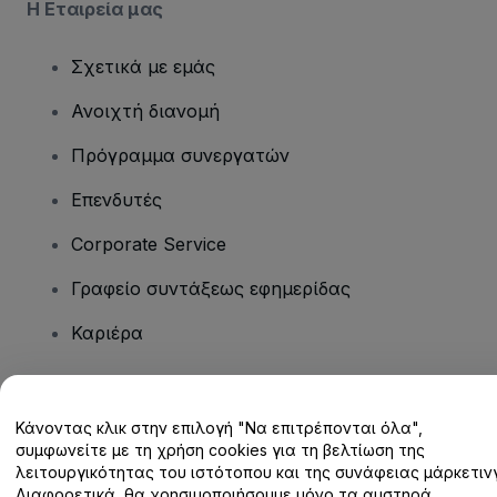
Η Εταιρεία μας
Σχετικά με εμάς
Ανοιχτή διανομή
Πρόγραμμα συνεργατών
Επενδυτές
Corporate Service
Γραφείο συντάξεως εφημερίδας
Καριέρα
Έχετε ερωτήσεις;
Κάνοντας κλικ στην επιλογή "Να επιτρέπονται όλα",
συμφωνείτε με τη χρήση cookies για τη βελτίωση της
Κέντρο βοήθειας / Επικοινωνήστε μαζί μας
λειτουργικότητας του ιστότοπου και της συνάφειας μάρκετινγ
Διαφορετικά, θα χρησιμοποιήσουμε μόνο τα αυστηρά