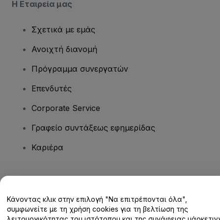
Η Εταιρεία μας
Σχετικά με εμάς
Ανοιχτή διανομή
Πρόγραμμα συνεργατών
Επενδυτές
Corporate Service
Γραφείο συντάξεως εφημερίδας
Καριέρα
Έχετε ερωτήσεις;
Κάνοντας κλικ στην επιλογή "Να επιτρέπονται όλα",
Κέντρο βοήθειας / Επικοινωνήστε μαζί μας
συμφωνείτε με τη χρήση cookies για τη βελτίωση της
λειτουργικότητας του ιστότοπου και της συνάφειας μάρκετινγ