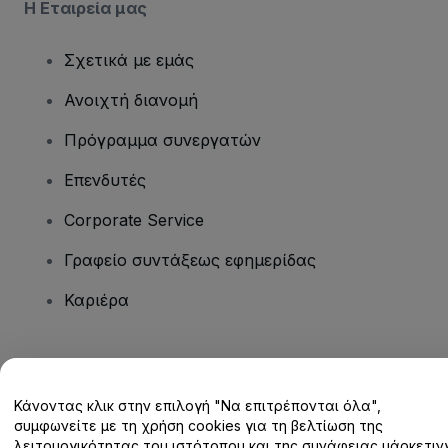
Η Εταιρεία μας
Σχετικά με εμάς
Ανοιχτή διανομή
Πρόγραμμα συνεργατών
Επενδυτές
Corporate Service
Γραφείο συντάξεως εφημερίδας
Καριέρα
Έχετε ερωτήσεις;
Κάνοντας κλικ στην επιλογή "Να επιτρέπονται όλα",
Κέντρο βοήθειας / Επικοινωνήστε μαζί μας
συμφωνείτε με τη χρήση cookies για τη βελτίωση της
λειτουργικότητας του ιστότοπου και της συνάφειας μάρκετινγ