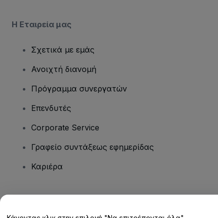
Η Εταιρεία μας
Σχετικά με εμάς
Ανοιχτή διανομή
Πρόγραμμα συνεργατών
Επενδυτές
Corporate Service
Γραφείο συντάξεως εφημερίδας
Καριέρα
Έχετε ερωτήσεις;
Κάνοντας κλικ στην επιλογή "Να επιτρέπονται όλα",