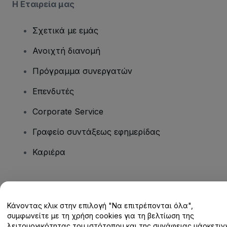
Η Εταιρεία μας
Σχετικά με εμάς
Ανοιχτή διανομή
Πρόγραμμα συνεργατών
Επενδυτές
Corporate Service
Γραφείο συντάξεως εφημερίδας
Καριέρα
Έχετε ερωτήσεις;
Κάνοντας κλικ στην επιλογή "Να επιτρέπονται όλα",
Κέντρο βοήθειας / Επικοινωνήστε μαζί μας
συμφωνείτε με τη χρήση cookies για τη βελτίωση της
λειτουργικότητας του ιστότοπου και της συνάφειας μάρκετινγ