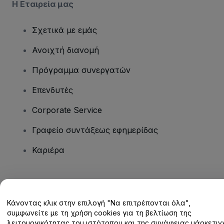
Η Εταιρεία μας
Σχετικά με εμάς
Ανοιχτή διανομή
Πρόγραμμα συνεργατών
Επενδυτές
Corporate Service
Γραφείο συντάξεως εφημερίδας
Καριέρα
Έχετε ερωτήσεις;
Κάνοντας κλικ στην επιλογή "Να επιτρέπονται όλα",
Κέντρο βοήθειας / Επικοινωνήστε μαζί μας
συμφωνείτε με τη χρήση cookies για τη βελτίωση της
λειτουργικότητας του ιστότοπου και της συνάφειας μάρκετινγ