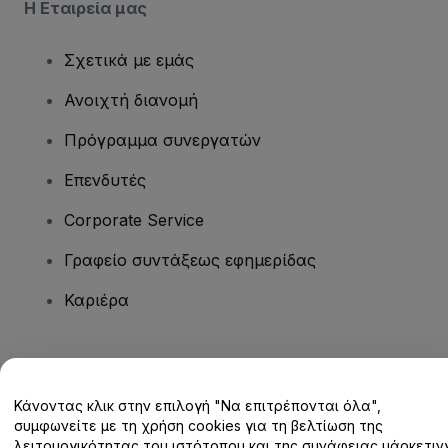
Η Εταιρεία μας
Σχετικά με εμάς
Ανοιχτή διανομή
Πρόγραμμα συνεργατών
Επενδυτές
Corporate Service
Γραφείο συντάξεως εφημερίδας
Καριέρα
Έχετε ερωτήσεις;
Κάνοντας κλικ στην επιλογή "Να επιτρέπονται όλα",
Κέντρο βοήθειας / Επικοινωνήστε μαζί μας
συμφωνείτε με τη χρήση cookies για τη βελτίωση της
λειτουργικότητας του ιστότοπου και της συνάφειας μάρκετινγ