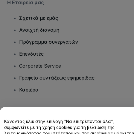
Η Εταιρεία μας
Σχετικά με εμάς
Ανοιχτή διανομή
Πρόγραμμα συνεργατών
Επενδυτές
Corporate Service
Γραφείο συντάξεως εφημερίδας
Καριέρα
Έχετε ερωτήσεις;
Κάνοντας κλικ στην επιλογή "Να επιτρέπονται όλα",
Κέντρο βοήθειας / Επικοινωνήστε μαζί μας
συμφωνείτε με τη χρήση cookies για τη βελτίωση της
λειτουργικότητας του ιστότοπου και της συνάφειας μάρκετινγ