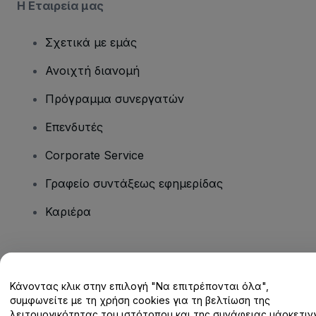
Η Εταιρεία μας
Σχετικά με εμάς
Ανοιχτή διανομή
Πρόγραμμα συνεργατών
Επενδυτές
Corporate Service
Γραφείο συντάξεως εφημερίδας
Καριέρα
Έχετε ερωτήσεις;
Κάνοντας κλικ στην επιλογή "Να επιτρέπονται όλα",
Κέντρο βοήθειας / Επικοινωνήστε μαζί μας
συμφωνείτε με τη χρήση cookies για τη βελτίωση της
λειτουργικότητας του ιστότοπου και της συνάφειας μάρκετινγ