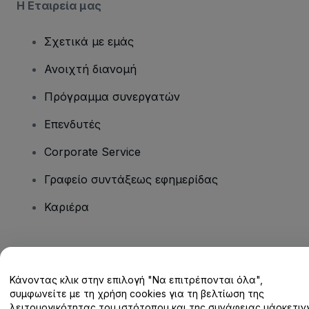
Η Εταιρεία μας
Σχετικά με εμάς
Ανοιχτή διανομή
Πρόγραμμα συνεργατών
Επενδυτές
Corporate Service
Γραφείο συντάξεως εφημερίδας
Καριέρα
Έχετε ερωτήσεις;
Κάνοντας κλικ στην επιλογή "Να επιτρέπονται όλα",
Κέντρο βοήθειας / Επικοινωνήστε μαζί μας
συμφωνείτε με τη χρήση cookies για τη βελτίωση της
λειτουργικότητας του ιστότοπου και της συνάφειας μάρκετινγ