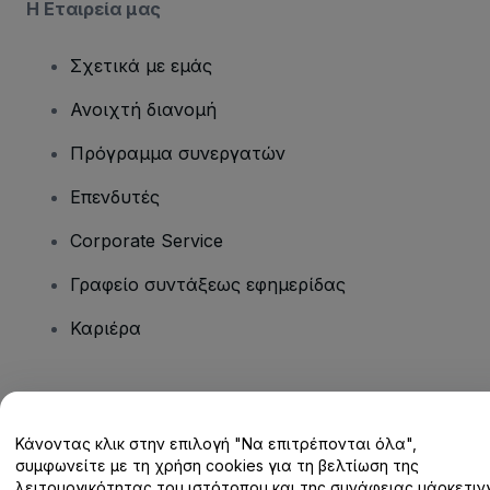
Η Εταιρεία μας
Σχετικά με εμάς
Ανοιχτή διανομή
Πρόγραμμα συνεργατών
Επενδυτές
Corporate Service
Γραφείο συντάξεως εφημερίδας
Καριέρα
Έχετε ερωτήσεις;
Κάνοντας κλικ στην επιλογή "Να επιτρέπονται όλα",
Κέντρο βοήθειας / Επικοινωνήστε μαζί μας
συμφωνείτε με τη χρήση cookies για τη βελτίωση της
λειτουργικότητας του ιστότοπου και της συνάφειας μάρκετινγ