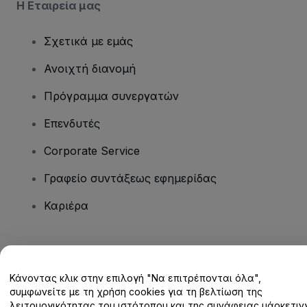
Η Εταιρεία μας
Σχετικά με εμάς
Ανοιχτή διανομή
Πρόγραμμα συνεργατών
Επενδυτές
Corporate Service
Γραφείο συντάξεως εφημερίδας
Καριέρα
Έχετε ερωτήσεις;
Κάνοντας κλικ στην επιλογή "Να επιτρέπονται όλα",
Κέντρο βοήθειας / Επικοινωνήστε μαζί μας
συμφωνείτε με τη χρήση cookies για τη βελτίωση της
λειτουργικότητας του ιστότοπου και της συνάφειας μάρκετινγ