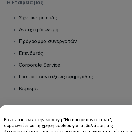
Η Εταιρεία μας
Σχετικά με εμάς
Ανοιχτή διανομή
Πρόγραμμα συνεργατών
Επενδυτές
Corporate Service
Γραφείο συντάξεως εφημερίδας
Καριέρα
Έχετε ερωτήσεις;
Κάνοντας κλικ στην επιλογή "Να επιτρέπονται όλα",
Κέντρο βοήθειας / Επικοινωνήστε μαζί μας
συμφωνείτε με τη χρήση cookies για τη βελτίωση της
λειτουργικότητας του ιστότοπου και της συνάφειας μάρκετινγ