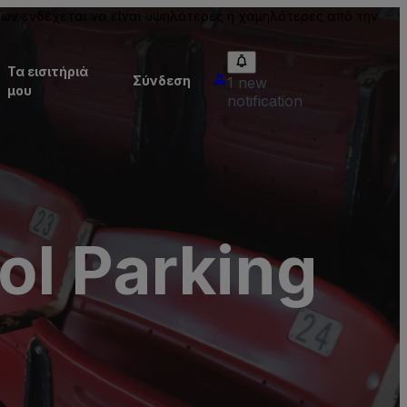
ίων ενδέχεται να είναι υψηλότερες ή χαμηλότερες από την
Τα εισιτήριά
Σύνδεση
1 new
μου
notification
ol Parking