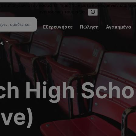
εισιτηρίων στον κόσμο. Οι τιμές των μεταπωλούμενων εισιτηρ
ονομαστική τους αξία.
Εξερευνήστε
Πώληση
Αγαπημένα
ις
ch High Scho
ive)