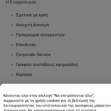
Η Εταιρεία μας
Σχετικά με εμάς
Ανοιχτή διανομή
Πρόγραμμα συνεργατών
Επενδυτές
Corporate Service
Γραφείο συντάξεως εφημερίδας
Καριέρα
Έχετε ερωτήσεις;
Κάνοντας κλικ στην επιλογή "Να επιτρέπονται όλα",
συμφωνείτε με τη χρήση cookies για τη βελτίωση της
Κέντρο βοήθειας / Επικοινωνήστε μαζί μας
λειτουργικότητας του ιστότοπου και της συνάφειας μάρκετινγ
Διαφορετικά, θα χρησιμοποιήσουμε μόνο τα αυστηρά