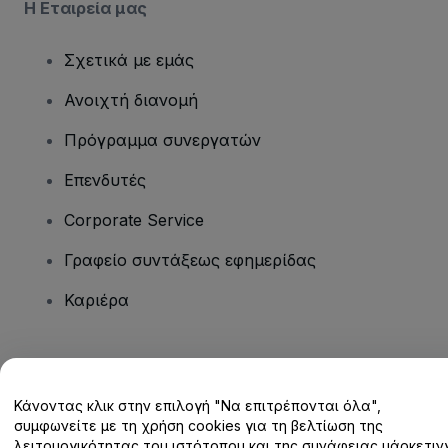
Η Εταιρεία μας
Σχετικά με εμάς
Ανοιχτή διανομή
Πρόγραμμα συνεργατών
Επενδυτές
Corporate Service
Γραφείο συντάξεως εφημερίδας
Καριέρα
Έχετε ερωτήσεις;
Κάνοντας κλικ στην επιλογή "Να επιτρέπονται όλα",
Κέντρο βοήθειας / Επικοινωνήστε μαζί μας
συμφωνείτε με τη χρήση cookies για τη βελτίωση της
λειτουργικότητας του ιστότοπου και της συνάφειας μάρκετινγ