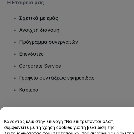
Η Εταιρεία μας
Σχετικά με εμάς
Ανοιχτή διανομή
Πρόγραμμα συνεργατών
Επενδυτές
Corporate Service
Γραφείο συντάξεως εφημερίδας
Καριέρα
Έχετε ερωτήσεις;
Κάνοντας κλικ στην επιλογή "Να επιτρέπονται όλα",
Κέντρο βοήθειας / Επικοινωνήστε μαζί μας
συμφωνείτε με τη χρήση cookies για τη βελτίωση της
λειτουργικότητας του ιστότοπου και της συνάφειας μάρκετινγ