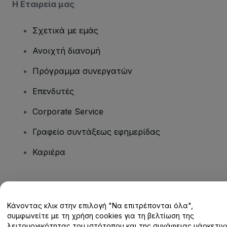
Η Εταιρεία μας
Σχετικά με εμάς
Ανοιχτή διανομή
Πρόγραμμα συνεργατών
Επενδυτές
Corporate Service
Γραφείο συντάξεως εφημερίδας
Καριέρα
Έχετε ερωτήσεις;
Κάνοντας κλικ στην επιλογή "Να επιτρέπονται όλα",
Κέντρο βοήθειας / Επικοινωνήστε μαζί μας
συμφωνείτε με τη χρήση cookies για τη βελτίωση της
λειτουργικότητας του ιστότοπου και της συνάφειας μάρκετινγ