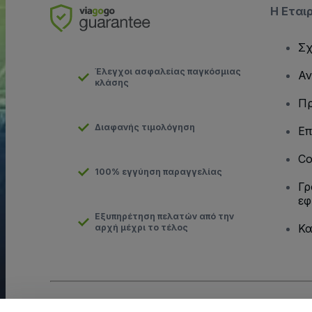
Η Εται
Σχ
Έλεγχοι ασφαλείας παγκόσμιας
Αν
κλάσης
Πρ
Διαφανής τιμολόγηση
Επ
Co
100% εγγύηση παραγγελίας
Γρ
εφ
Εξυπηρέτηση πελατών από την
Κα
αρχή μέχρι το τέλος