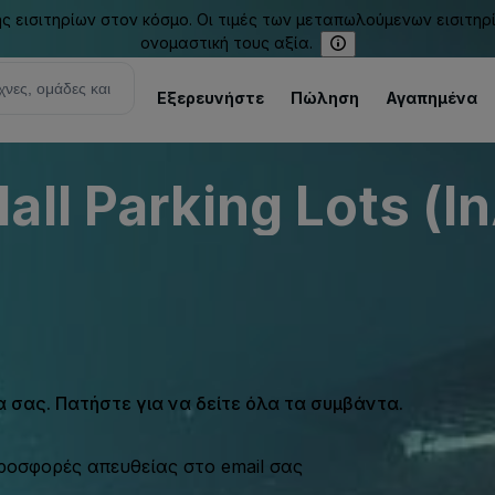
εισιτηρίων στον κόσμο. Οι τιμές των μεταπωλούμενων εισιτηρ
ονομαστική τους αξία.
Εξερευνήστε
Πώληση
Αγαπημένα
ll Parking Lots (I
σας. Πατήστε για να δείτε όλα τα συμβάντα.
προσφορές απευθείας στο email σας