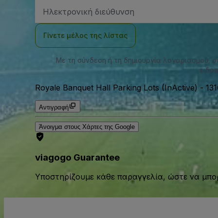
Διεύθυνση
Email
Γίνετε μέλος της λίστας
Με τη σύνδεση ή τη δημιουργία λογαριασμού, 
ειδοπ
Royale Banquet Hall Parking Lots (InActive)
-
131
Αντιγραφή
Άνοιγμα στους Χάρτες της Google
viagogo Guarantee
Υποστηρίζουμε κάθε παραγγελία, ώστε να μπορ