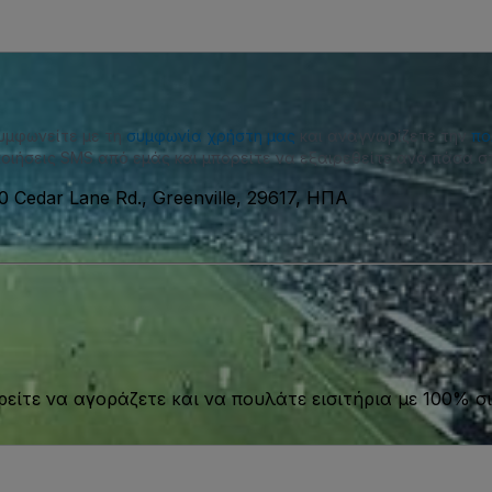
συμφωνείτε με τη
συμφωνία χρήστη μας
και αναγνωρίζετε την
πο
οιήσεις SMS από εμάς και μπορείτε να εξαιρεθείτε ανά πάσα στ
0 Cedar Lane Rd., Greenville, 29617, ΗΠΑ
είτε να αγοράζετε και να πουλάτε εισιτήρια με 100% σι