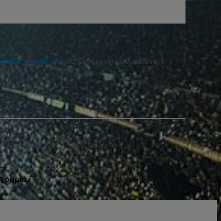
λιτική απορρήτου
μας. Ενδέχεται να λαμβάνετε
ιγμή.
γουριά.