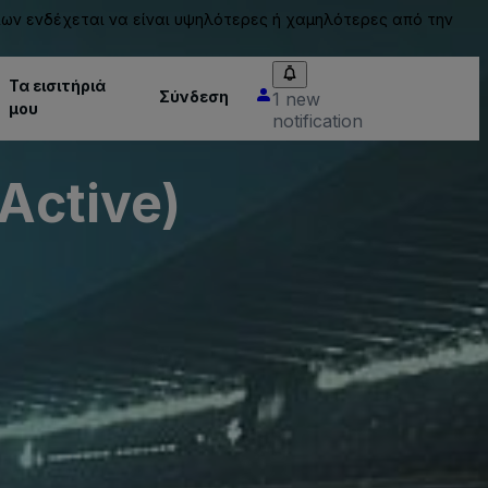
ίων ενδέχεται να είναι υψηλότερες ή χαμηλότερες από την
Τα εισιτήριά
Σύνδεση
1 new
μου
notification
nActive)