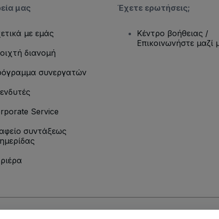
ρεία μας
Έχετε ερωτήσεις;
ετικά με εμάς
Κέντρο βοήθειας /
Επικοινωνήστε μαζί 
οιχτή διανομή
όγραμμα συνεργατών
ενδυτές
rporate Service
αφείο συντάξεως
ημερίδας
ριέρα