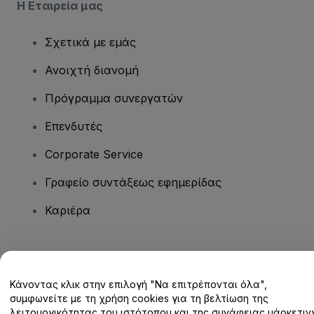
Η Εταιρεία μας
Σχετικά με εμάς
Ανοιχτή διανομή
Πρόγραμμα συνεργατών
Επενδυτές
Corporate Service
Γραφείο συντάξεως εφημερίδας
Καριέρα
Έχετε ερωτήσεις;
Κάνοντας κλικ στην επιλογή "Να επιτρέπονται όλα",
Κέντρο βοήθειας / Επικοινωνήστε μαζί μας
συμφωνείτε με τη χρήση cookies για τη βελτίωση της
λειτουργικότητας του ιστότοπου και της συνάφειας μάρκετινγ