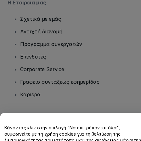
Η Εταιρεία μας
Σχετικά με εμάς
Ανοιχτή διανομή
Πρόγραμμα συνεργατών
Επενδυτές
Corporate Service
Γραφείο συντάξεως εφημερίδας
Καριέρα
Έχετε ερωτήσεις;
Κάνοντας κλικ στην επιλογή "Να επιτρέπονται όλα",
Κέντρο βοήθειας / Επικοινωνήστε μαζί μας
συμφωνείτε με τη χρήση cookies για τη βελτίωση της
λειτουργικότητας του ιστότοπου και της συνάφειας μάρκετινγ