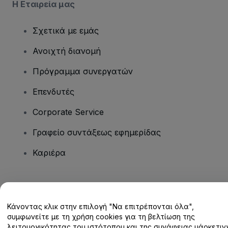
Η Εταιρεία μας
Σχετικά με εμάς
Ανοιχτή διανομή
Πρόγραμμα συνεργατών
Επενδυτές
Corporate Service
Γραφείο συντάξεως εφημερίδας
Καριέρα
Έχετε ερωτήσεις;
Κάνοντας κλικ στην επιλογή "Να επιτρέπονται όλα",
Κέντρο βοήθειας / Επικοινωνήστε μαζί μας
συμφωνείτε με τη χρήση cookies για τη βελτίωση της
λειτουργικότητας του ιστότοπου και της συνάφειας μάρκετινγ