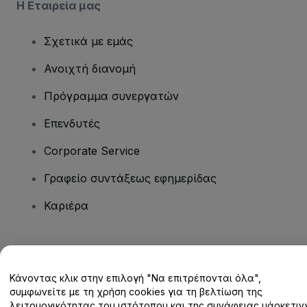
Η Εταιρεία μας
Σχετικά με εμάς
Ανοιχτή διανομή
Πρόγραμμα συνεργατών
Επενδυτές
Corporate Service
Γραφείο συντάξεως εφημερίδας
Καριέρα
Έχετε ερωτήσεις;
Κάνοντας κλικ στην επιλογή "Να επιτρέπονται όλα",
Κέντρο βοήθειας / Επικοινωνήστε μαζί μας
συμφωνείτε με τη χρήση cookies για τη βελτίωση της
λειτουργικότητας του ιστότοπου και της συνάφειας μάρκετινγ