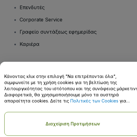
Επενδυτές
Corporate Service
Γραφείο συντάξεως εφημερίδας
Καριέρα
Έχετε ερωτήσεις;
Κάνοντας κλικ στην επιλογή "Να επιτρέπονται όλα",
Κέντρο βοήθειας / Επικοινωνήστε μαζί μας
συμφωνείτε με τη χρήση cookies για τη βελτίωση της
λειτουργικότητας του ιστότοπου και της συνάφειας μάρκετινγ
Διαφορετικά, θα χρησιμοποιήσουμε μόνο τα αυστηρά
απαραίτητα cookies. Δείτε τις
Πολιτικές των Cookies
για
λεπτομέρειες.
Πνευματική ιδιοκτησία © viagogo GmbH 2026
Στοιχεία εταιρείας
Η χρήση αυτού του ιστότοπου συνιστά αποδοχή των
Όρων και
Διαχείριση Προτιμήσεων
Προϋποθέσεων
και
Πολιτικής απορρήτου
και
Πολιτικής για τα
cookies
και
Πολιτικής απορρήτου για κινητά
Μην κοινοποιείτε τα προσωπικά μου στοιχεία / τις επιλογές