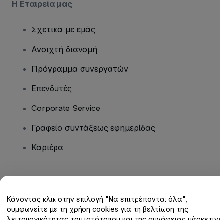
Η Εταιρεία μας
Σχετικά με εμάς
Ανοιχτή διανομή
Πρόγραμμα συνεργατών
Επενδυτές
Corporate Service
Γραφείο συντάξεως εφημερίδας
Καριέρα
Έχετε ερωτήσεις;
Κάνοντας κλικ στην επιλογή "Να επιτρέπονται όλα",
Κέντρο βοήθειας / Επικοινωνήστε μαζί μας
συμφωνείτε με τη χρήση cookies για τη βελτίωση της
λειτουργικότητας του ιστότοπου και της συνάφειας μάρκετινγ