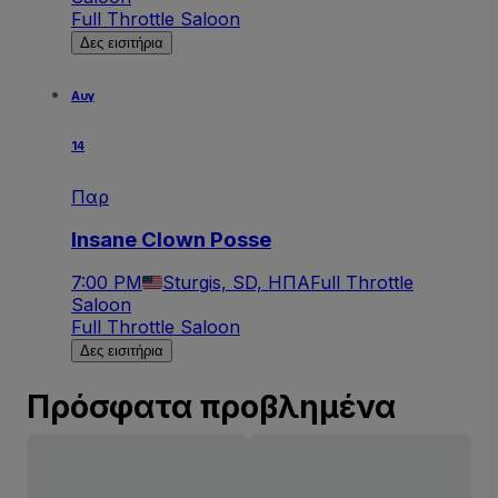
Full Throttle Saloon
Δες εισιτήρια
Αυγ
14
Παρ
Insane Clown Posse
7:00 PM
Sturgis, SD, ΗΠΑ
Full Throttle
Saloon
Full Throttle Saloon
Δες εισιτήρια
Πρόσφατα προβλημένα