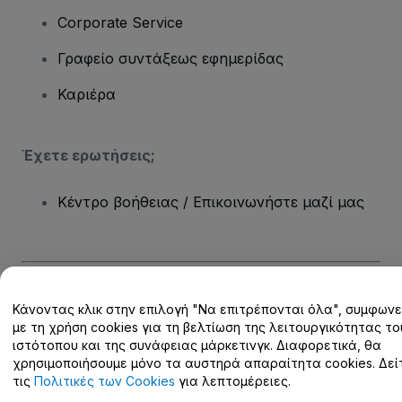
Corporate Service
Γραφείο συντάξεως εφημερίδας
Καριέρα
Έχετε ερωτήσεις;
Κέντρο βοήθειας / Επικοινωνήστε μαζί μας
Πνευματική ιδιοκτησία © viagogo GmbH 2026
Στοιχεία εταιρείας
Κάνοντας κλικ στην επιλογή "Να επιτρέπονται όλα", συμφωνε
Η χρήση αυτού του ιστότοπου συνιστά αποδοχή των
Όρων και
με τη χρήση cookies για τη βελτίωση της λειτουργικότητας το
Προϋποθέσεων
και
Πολιτικής απορρήτου
και
Πολιτικής για τα
ιστότοπου και της συνάφειας μάρκετινγκ. Διαφορετικά, θα
cookies
και
Πολιτικής απορρήτου για κινητά
χρησιμοποιήσουμε μόνο τα αυστηρά απαραίτητα cookies. Δεί
Μην κοινοποιείτε τα προσωπικά μου στοιχεία / τις επιλογές
τις
Πολιτικές των Cookies
για λεπτομέρειες.
απορρήτου