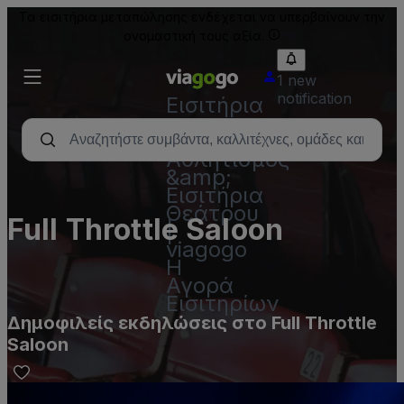
Τα εισιτήρια μεταπώλησης ενδέχεται να υπερβαίνουν την
ονομαστική τους αξία.
1 new
notification
Εισιτήρια
-
Συναυλία,
Αθλητισμός
&amp;
Εισιτήρια
Θεάτρου
Full Throttle Saloon
|
viagogo
Η
Αγορά
Εισιτηρίων
Δημοφιλείς εκδηλώσεις στο Full Throttle
Saloon