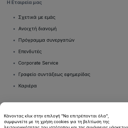
Η Εταιρεία μας
Σχετικά με εμάς
Ανοιχτή διανομή
Πρόγραμμα συνεργατών
Επενδυτές
Corporate Service
Γραφείο συντάξεως εφημερίδας
Καριέρα
Έχετε ερωτήσεις;
Κάνοντας κλικ στην επιλογή "Να επιτρέπονται όλα",
Κέντρο βοήθειας / Επικοινωνήστε μαζί μας
συμφωνείτε με τη χρήση cookies για τη βελτίωση της
λειτουργικότητας του ιστότοπου και της συνάφειας μάρκετινγ