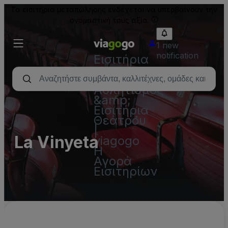
Τα εισιτήρια μεταπώλησης ενδέχεται να υπερβαίνουν την
ονομαστική τους αξία.
1 new
notification
Εισιτήρια
-
Συναυλία,
Αθλητισμός
&amp;
Εισιτήρια
Θεάτρου
|
La Vinyeta
viagogo
Η
Αγορά
Εισιτηρίων