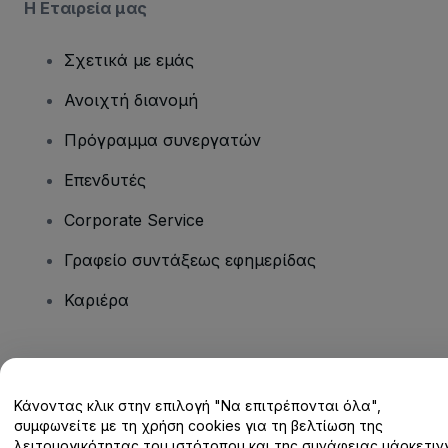
Η Εταιρεία μας
Σχετικά με εμάς
Ανοιχτή διανομή
Πρόγραμμα συνεργατών
Επενδυτές
Corporate Service
Γραφείο συντάξεως εφημερίδας
Καριέρα
Έχετε ερωτήσεις;
Κάνοντας κλικ στην επιλογή "Να επιτρέπονται όλα",
Κέντρο βοήθειας / Επικοινωνήστε μαζί μας
συμφωνείτε με τη χρήση cookies για τη βελτίωση της
λειτουργικότητας του ιστότοπου και της συνάφειας μάρκετινγ