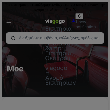
Τα εισιτήρια μεταπώλησης ενδέχεται να υπερβαίνουν την
ονομαστική τους αξία.
1 new
notification
Εισιτήρια
-
Συναυλία,
Αθλητισμός
&amp;
Εισιτήρια
Θεάτρου
|
Moe
viagogo
Η
Αγορά
Εισιτηρίων