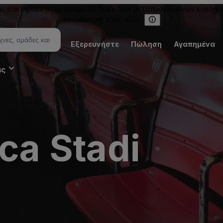
εισιτηρίων στον κόσμο. Οι τιμές των μεταπωλούμενων εισιτηρ
ονομαστική τους αξία.
Εξερευνήστε
Πώληση
Αγαπημένα
ις
rca Stadi