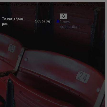
ίων ενδέχεται να είναι υψηλότερες ή χαμηλότερες από την
Τα εισιτήριά
Σύνδεση
1 new
μου
notification