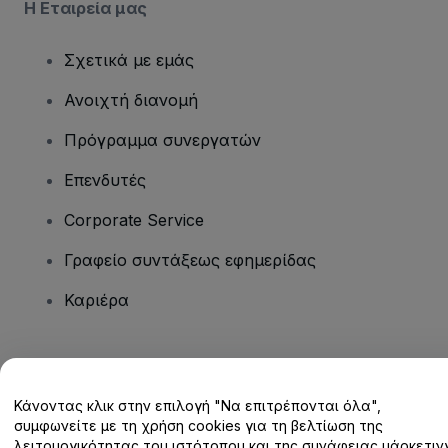
Η Εταιρεία μας
Σχετικά με εμάς
Ανοιχτή διανομή
Πρόγραμμα συνεργατών
Επενδυτές
Corporate Service
Γραφείο συντάξεως εφημερίδας
Καριέρα
Έχετε ερωτήσεις;
Κάνοντας κλικ στην επιλογή "Να επιτρέπονται όλα",
Κέντρο βοήθειας / Επικοινωνήστε μαζί μας
συμφωνείτε με τη χρήση cookies για τη βελτίωση της
λειτουργικότητας του ιστότοπου και της συνάφειας μάρκετινγ