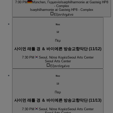
7:00 PM
München, Γερμανία
Isarphilharmonie at Gasteig HP8
- Complex
Isarphilharmonie at Gasteig HP8 - Complex
Εξαντλημένα
Νοε
12
Πεμ
사이먼 래틀 경 ＆ 바이에른 방송교향악단 (11/12)
7:30 PM
Seoul, Νότια Κορέα
Seoul Arts Center
Seoul Arts Center
Εξαντλημένα
Νοε
13
Παρ
사이먼 래틀 경 ＆ 바이에른 방송교향악단 (11/13)
7:30 PM
Seoul, Νότια Κορέα
Seoul Arts Center
Seoul Arts Center