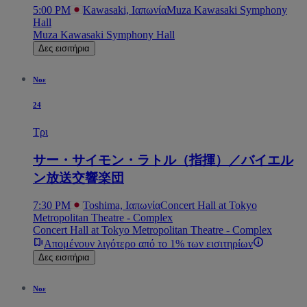
5:00 PM
Kawasaki, Ιαπωνία
Muza Kawasaki Symphony
Hall
Muza Kawasaki Symphony Hall
Δες εισιτήρια
Νοε
24
Τρι
サー・サイモン・ラトル（指揮）／バイエル
ン放送交響楽団
7:30 PM
Toshima, Ιαπωνία
Concert Hall at Tokyo
Metropolitan Theatre - Complex
Concert Hall at Tokyo Metropolitan Theatre - Complex
Απομένουν λιγότερο από το 1% των εισιτηρίων
Δες εισιτήρια
Νοε