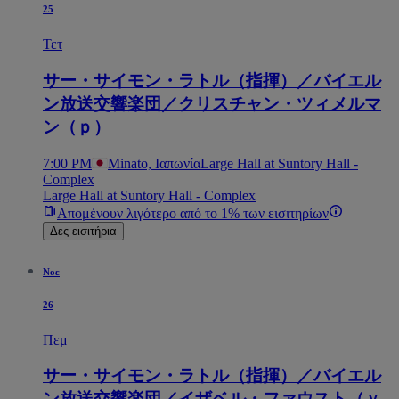
25
Τετ
サー・サイモン・ラトル（指揮）／バイエル
ン放送交響楽団／クリスチャン・ツィメルマ
ン（ｐ）
7:00 PM
Minato, Ιαπωνία
Large Hall at Suntory Hall -
Complex
Large Hall at Suntory Hall - Complex
Απομένουν λιγότερο από το 1% των εισιτηρίων
Δες εισιτήρια
Νοε
26
Πεμ
サー・サイモン・ラトル（指揮）／バイエル
ン放送交響楽団／イザベル・ファウスト（ｖ