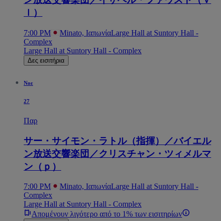
ｌ）
7:00 PM
Minato, Ιαπωνία
Large Hall at Suntory Hall -
Complex
Large Hall at Suntory Hall - Complex
Δες εισιτήρια
Νοε
27
Παρ
サー・サイモン・ラトル（指揮）／バイエル
ン放送交響楽団／クリスチャン・ツィメルマ
ン（ｐ）
7:00 PM
Minato, Ιαπωνία
Large Hall at Suntory Hall -
Complex
Large Hall at Suntory Hall - Complex
Απομένουν λιγότερο από το 1% των εισιτηρίων