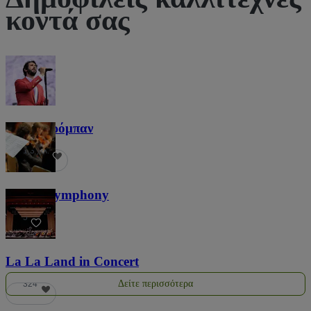
κοντά σας
Τζος Γκρόμπαν
1,3 χιλ.
Screen Symphony
5
La La Land in Concert
Δείτε περισσότερα
324