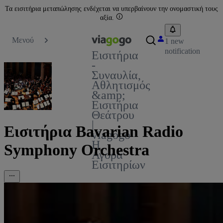
Τα εισιτήρια μεταπώλησης ενδέχεται να υπερβαίνουν την ονομαστική τους
αξία.
Μενού
1 new
notification
Εισιτήρια
-
Συναυλία,
Αθλητισμός
&amp;
Εισιτήρια
Θεάτρου
|
Εισιτήρια Bavarian Radio
viagogo
Η
Symphony Orchestra
Αγορά
Εισιτηρίων