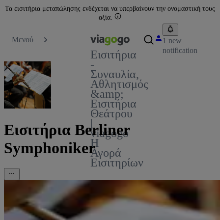
Τα εισιτήρια μεταπώλησης ενδέχεται να υπερβαίνουν την ονομαστική τους
αξία.
Μενού
1 new
notification
Εισιτήρια
-
Συναυλία,
Αθλητισμός
&amp;
Εισιτήρια
Θεάτρου
|
Εισιτήρια Berliner
viagogo
Η
Symphoniker
Αγορά
Εισιτηρίων