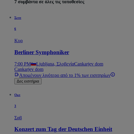
7 συμβάντα σε όλες τις τοποθεσίες
Σεπτ
6
Κυρ
Berliner Symphoniker
7:00 PM
Ljubljana, Σλοβενία
Cankarjev dom
Cankarjev dom
Απομένουν λιγότερο από το 1% των εισιτηρίων
Δες εισιτήρια
Οκτ
3
Σαβ
Konzert zum Tag der Deutschen Einheit