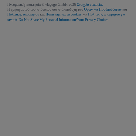
Πνευματική ιδιοκτησία © viagogo GmbH 2026
Στοιχεία εταιρείας
Η χρήση αυτού του ιστότοπου συνιστά αποδοχή των
Όρων και Προϋποθέσεων
και
Πολιτικής απορρήτου
και
Πολιτικής για τα cookies
και
Πολιτικής απορρήτου για
κινητά
Do Not Share My Personal Information/Your Privacy Choices