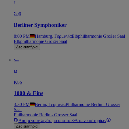
7
Σαβ
Berliner Symphoniker
8:00 PM
Hamburg, Γερμανία
Elbphilharmonie Großer Saal
Elbphilharmonie Großer Saal
Δες εισιτήρια
Δεκ
13
Κυρ
1000 & Eins
3:30 PM
Berlin, Γερμανία
Philharmonie Berlin - Grosser
Saal
Philharmonie Berlin - Grosser Saal
Απομένουν λιγότερο από το 3% των εισιτηρίων
Δες εισιτήρια