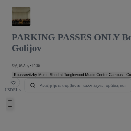
PARKING PASSES ONLY Bosto
Golijov
Σάβ, 08 Αυγ • 10:30
Koussevitzky Music Shed at Tanglewood Music Center Campus - Co
μένα
USD
EL